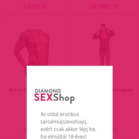
3 690 Ft
38 990 Ft
Borat férfi ruha,fekete
Harry cicaruha férfiaknak
Az oldal erotikus
tartalmú(szexshop),
3 890 Ft
6 190 Ft
ezért csak akkor lépj be,
ha elmúltál 18 éves!