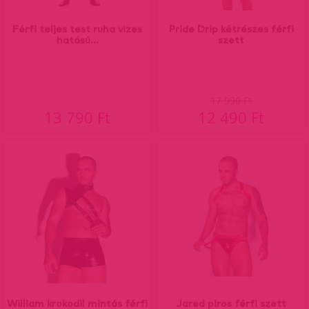
Férfi teljes test ruha vizes
Pride Drip kétrészes férfi
hatású...
szett
17 990 Ft
13 790 Ft
12 490 Ft
William krokodil mintás férfi
Jared piros férfi szett