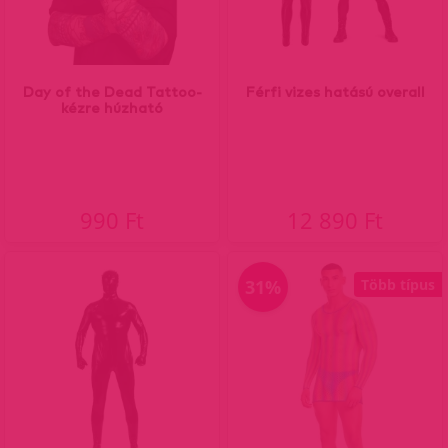
Day of the Dead Tattoo-
Férfi vizes hatású overall
kézre húzható
990 Ft
12 890 Ft
31%
Több típus