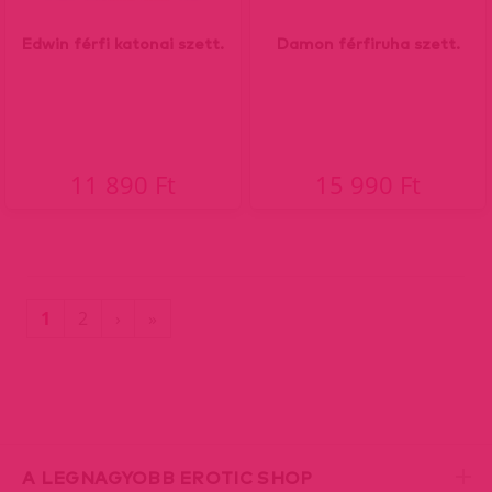
Edwin férfi katonai szett.
Damon férfiruha szett.
11 890 Ft
15 990 Ft
(current)
Utolsó
1
2
›
»
oldal
A LEGNAGYOBB EROTIC SHOP