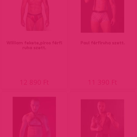
William fekete,piros férfi
Paul férfiruha szett.
ruha szett.
12 890 Ft
11 390 Ft