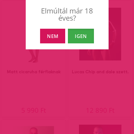
Elmúltál már 18
éves?
NEM
IGEN
Matt cicaruha férfiaknak
Lucas Chip and dale szett.
5 990 Ft
12 890 Ft