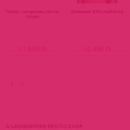
Fetish - szegecses, láncos
Obsessive A740 melltartó.
tanga.
11 890 Ft
12 490 Ft
(current)
Utolsó
1
2
›
»
oldal
A LEGNAGYOBB EROTIC SHOP