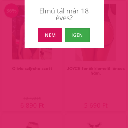
Elmúltál már 18
36%
éves?
NEM
IGEN
Olivia szíjruha szett
JOYCE fenék kiemelő láncos
hám.
10 790 Ft
6 890 Ft
5 690 Ft