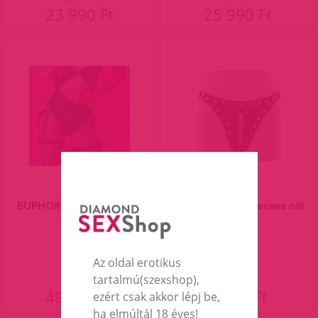
23 990 Ft
25 990 Ft
EUPHORIA Harness With
Lara műbőr szegecses női
Chains
alsó
Az oldal erotikus
tartalmú(szexshop),
49 990 Ft
4 290 Ft
ezért csak akkor lépj be,
ha elmúltál 18 éves!