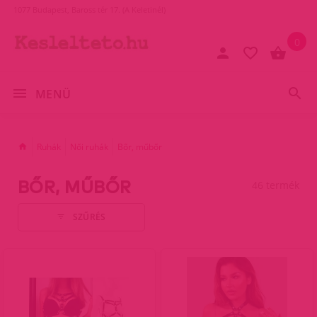
1077 Budapest, Baross tér 17. (A Keletinél)
0
MENÜ
Ruhák
Női ruhák
Bőr, műbőr
BŐR, MŰBŐR
46 termék
SZŰRÉS