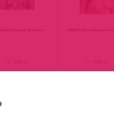
 Mesh Rainbow Shimmer.
HARRY Mens Neoprene Ha
15 990 Ft
11 990 Ft