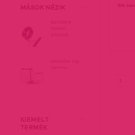
Bőr ber
MÁSOK NÉZIK
Barcelona
nyakörv
pórázzal.
Anderline Leg
Harness
(curr
1
KIEMELT
TERMÉK