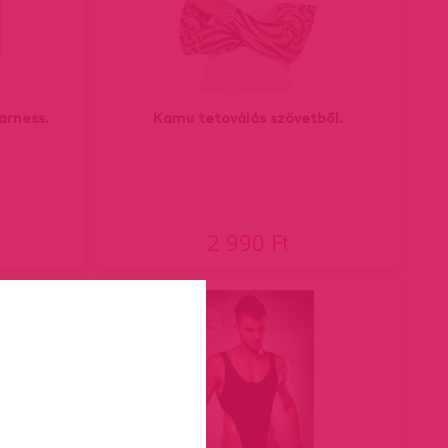
rness.
Kamu tetoválás szövetből.
2 990 Ft