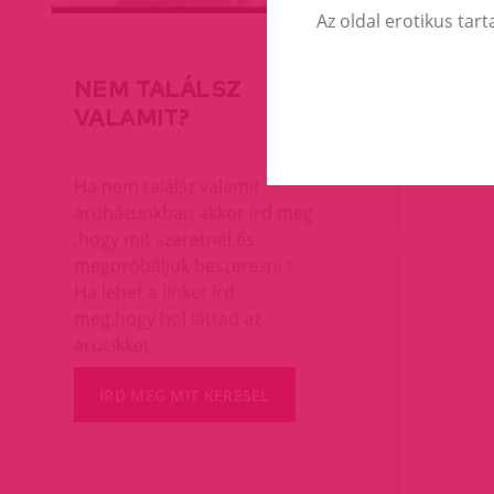
Az oldal erotikus tart
DNGEO
NEM TALÁLSZ
VALAMIT?
Ha nem találsz valamit
áruházunkban akkor írd meg
,hogy mit szeretnél és
megpróbáljuk beszerezni !
Ha lehet a linket írd
meg,hogy hol láttad az
árucikket.
ÍRD MEG MIT KERESEL