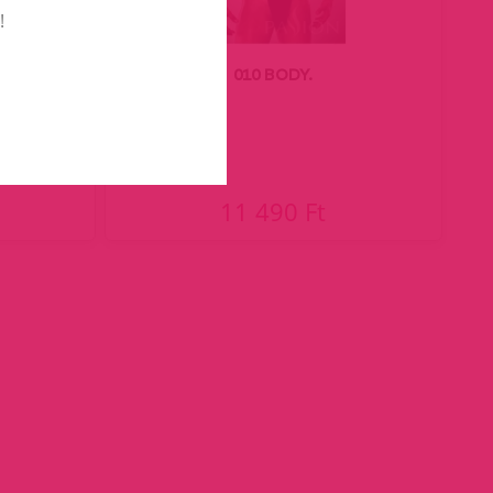
!
öld.
010 BODY.
11 490 Ft