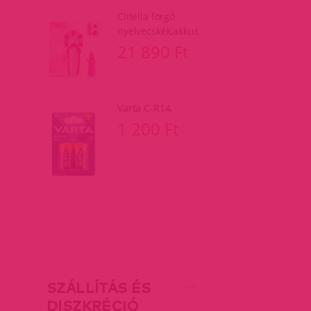
Clitella forgó
nyelvecskék,akkus.
21 890 Ft
Varta C-R14.
1 200 Ft
SZÁLLÍTÁS ÉS
DISZKRÉCIÓ