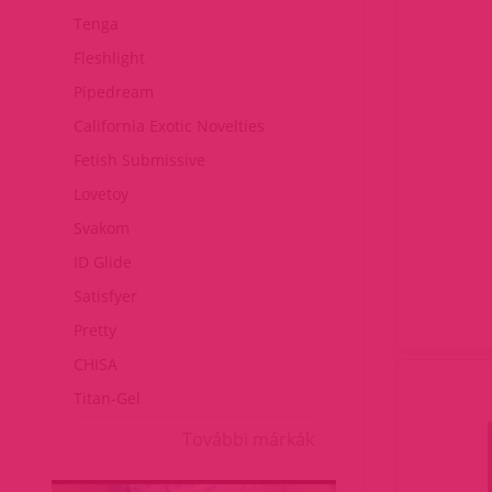
Tenga
Fleshlight
Pipedream
California Exotic Novelties
Fetish Submissive
Lovetoy
Svakom
ID Glide
Satisfyer
Pretty
CHISA
Titan-Gel
További márkák