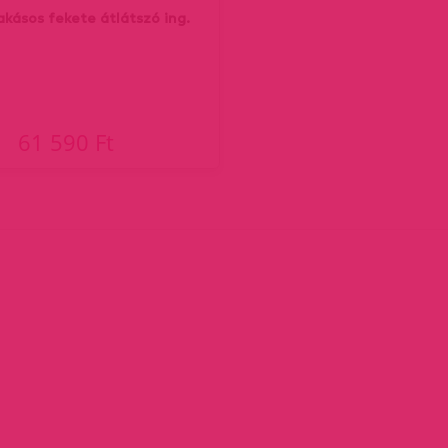
akásos fekete átlátszó ing.
61 590 Ft
ent)