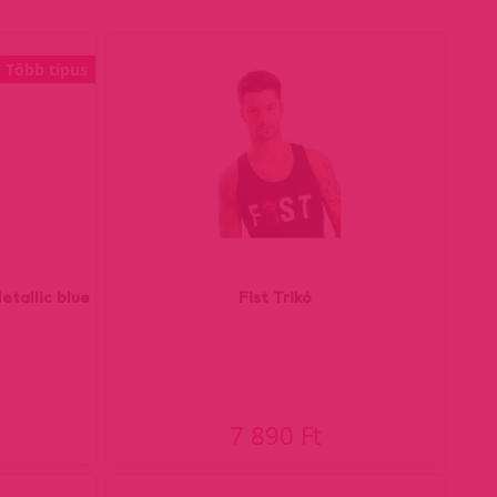
Több típus
etallic blue
Fist Trikó
7 890 Ft