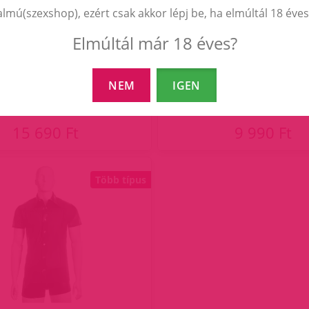
almú(szexshop), ezért csak akkor lépj be, ha elmúltál 18 éves
Elmúltál már 18 éves?
N Straigh Back Harness.
Borat Mankini Neon Z
NEM
IGEN
15 690 Ft
9 990 Ft
Több típus