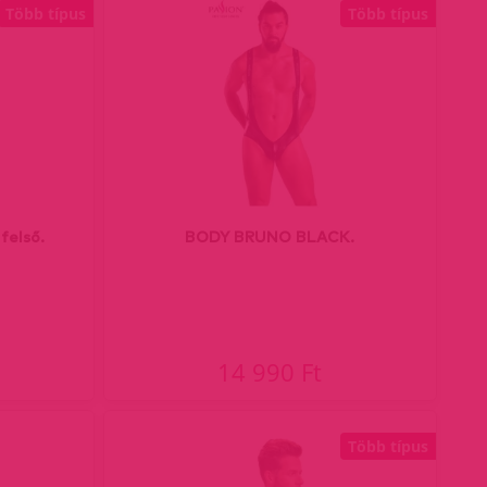
Több típus
Több típus
felső.
BODY BRUNO BLACK.
14 990 Ft
Több típus