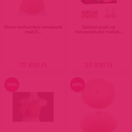
Elvira realisztikus felvehető
Szilikon push-up
mell,E...
felcsatolható mellek...
79 890 Ft
39 890 Ft
18%
49%