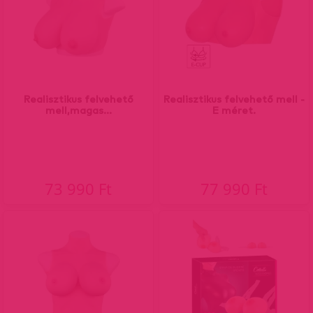
Realisztikus felvehető
Realisztikus felvehető mell -
mell,magas...
E méret.
73 990 Ft
77 990 Ft