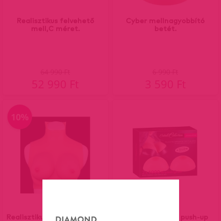
Realisztikus felvehető
Cyber mellnagyobbító
mell,C méret.
betét.
64 990 Ft
6 990 Ft
52 990 Ft
3 590 Ft
10%
Realisztikus felvehető mell-
Cottelli-szilikon push-up