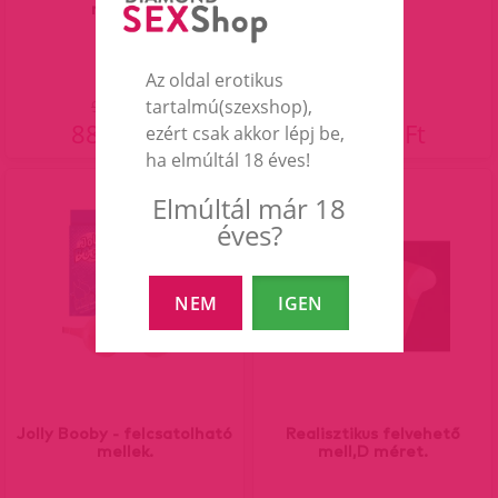
magas...
betét...
Az oldal erotikus
tartalmú(szexshop),
98 990 Ft
88 990 Ft
69 990 Ft
ezért csak akkor lépj be,
ha elmúltál 18 éves!
Elmúltál már 18
13%
éves?
NEM
IGEN
Jolly Booby - felcsatolható
Realisztikus felvehető
mellek.
mell,D méret.